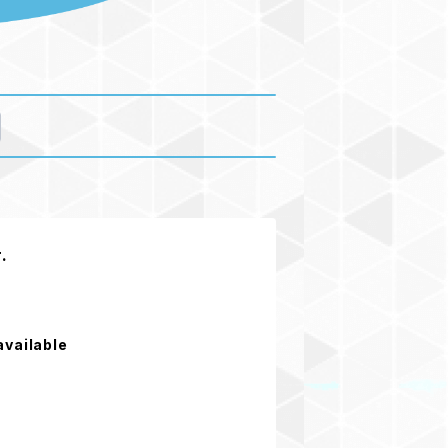
.
available