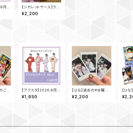
.8月v
【シガレットケース】ラン
チェキ付き
¥2,200
日のご褒
【アクスタ】2026.8月v
【ひな】過去の#水曜日
【ひな
.)
er.
のご褒美チェキ
美チェキ
¥1,650
¥2,200
¥2,2