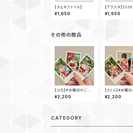
【チェキファイル】
【アクスタ】2026
er.
¥1,650
¥1,650
その他の商品
【ひな】#水曜日のご褒
【さくら】#水曜
美チェキ(浴衣ver.)
美チェキ(浴衣ver
¥2,200
¥2,200
CATEGORY