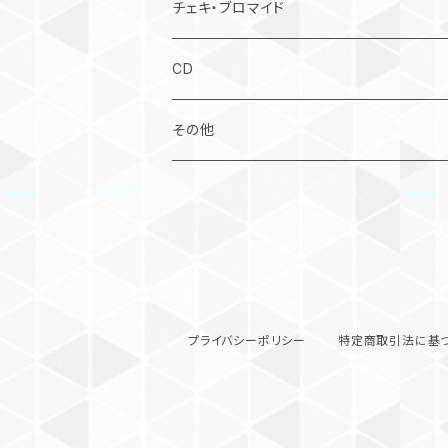
チェキ・ブロマイド
#水曜日のご褒美チェキ
CD
オンラインサイン会
その他
その他
さくら生誕2024
まこ生誕2024
さくら生誕2025
プライバシーポリシー
特定商取引法に基
へち生誕2025