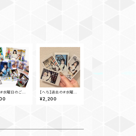
】#水曜日のご褒
【へち】過去の#水曜日
(海ver.)
のご褒美チェキ
00
¥2,200