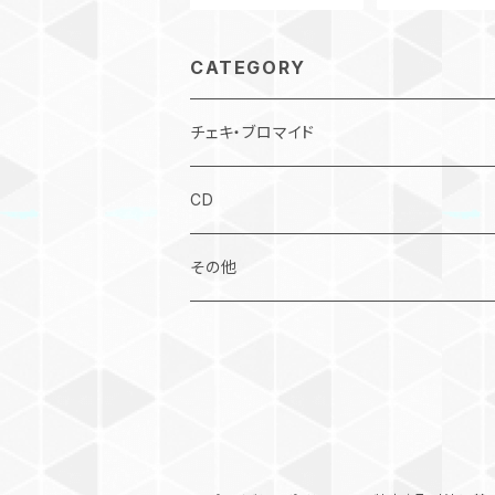
CATEGORY
チェキ・ブロマイド
#水曜日のご褒美チェキ
CD
オンラインサイン会
その他
その他
さくら生誕2024
まこ生誕2024
さくら生誕2025