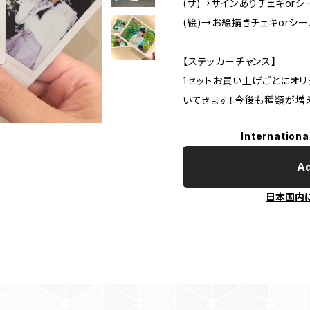
(サ)→サインありチェキorシ
(絵)→お絵描きチェキorシー
【ステッカーチャンス】
1セットお買い上げごとにオ
いてきます！今後も種類が増
Internationa
Ad
日本国内