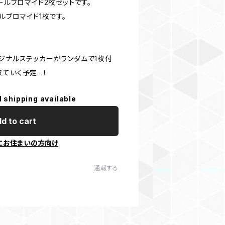
ールブロマイド2枚セットです。
ルブロマイド1枚です。
リジナルステッカーがランダムで1枚付
えていく予定…！
l shipping available
d to cart
にお住まいの方向け
通報する