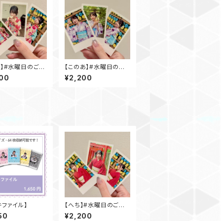
ら】#水曜日のご褒
【このあ】#水曜日のご
(浴衣ver.)
褒美チェキ(浴衣ver.)
00
¥2,200
キファイル】
【へち】#水曜日のご褒
美チェキ(浴衣ver.)
50
¥2,200