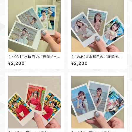
【さくら】#水曜日のご褒美チェキ
【このあ】#水曜日のご褒美チェ
(海ver.)
キ(海ver.)
¥2,200
¥2,200