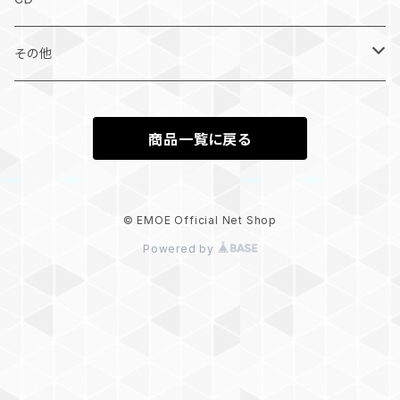
オンラインサイン会
その他
その他
さくら生誕2024
商品一覧に戻る
まこ生誕2024
さくら生誕2025
© EMOE Official Net Shop
Powered by
へち生誕2025