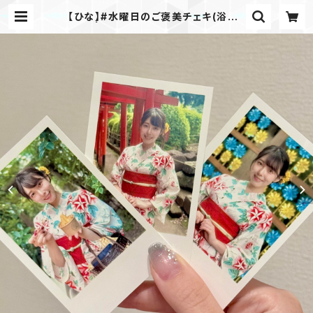
【ひな】#水曜日のご褒美チェキ(浴衣v
er.) | EMOE Official Net Shop